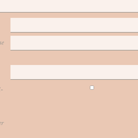
se
l-
er