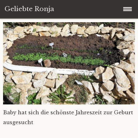
Geliebte Ronja
Zum
Startseite
Inhalt
springen
Blog
Down Syndrom von A bis Z
Über dieses Blog
Kontakt
Baby hat sich die schönste Jahreszeit zur Geburt
ausgesucht