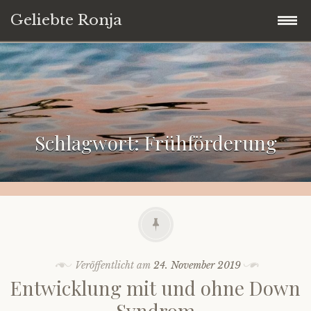
Geliebte Ronja
Zum
Startseite
Inhalt
springen
Blog
Schlagwort:
Frühförderung
Down Syndrom von A bis Z
Über dieses Blog
Kontakt
Veröffentlicht am
24. November 2019
Entwicklung mit und ohne Down
Syndrom