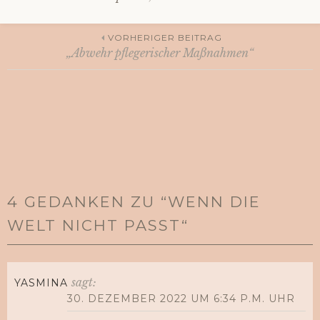
VORHERIGER BEITRAG
„Abwehr pflegerischer Maßnahmen“
Beitrags-
Navigation
4 GEDANKEN ZU “
WENN DIE
WELT NICHT PASST
“
sagt:
YASMINA
30. DEZEMBER 2022 UM 6:34 P.M. UHR