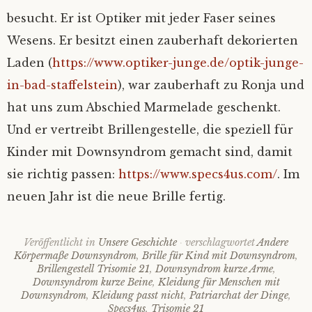
besucht. Er ist Optiker mit jeder Faser seines
Wesens. Er besitzt einen zauberhaft dekorierten
Laden (
https://www.optiker-junge.de/optik-junge-
in-bad-staffelstein
), war zauberhaft zu Ronja und
hat uns zum Abschied Marmelade geschenkt.
Und er vertreibt Brillengestelle, die speziell für
Kinder mit Downsyndrom gemacht sind, damit
sie richtig passen:
https://www.specs4us.com/
. Im
neuen Jahr ist die neue Brille fertig.
Veröffentlicht in
Unsere Geschichte
verschlagwortet
Andere
Körpermaße Downsyndrom
,
Brille für Kind mit Downsyndrom
,
Brillengestell Trisomie 21
,
Downsyndrom kurze Arme
,
Downsyndrom kurze Beine
,
Kleidung für Menschen mit
Downsyndrom
,
Kleidung passt nicht
,
Patriarchat der Dinge
,
Specs4us
,
Trisomie 21