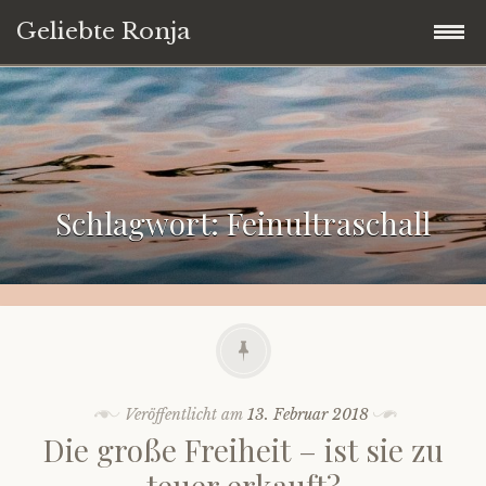
Geliebte Ronja
Zum
Startseite
Inhalt
springen
Blog
Schlagwort:
Feinultraschall
Down Syndrom von A bis Z
Über dieses Blog
Kontakt
Veröffentlicht am
13. Februar 2018
Die große Freiheit – ist sie zu
teuer erkauft?